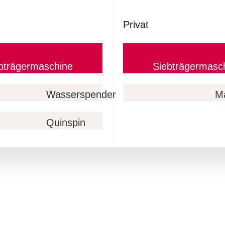
Privat
bträgermaschine
Siebträgermasc
Wasserspender
M
Quinspin