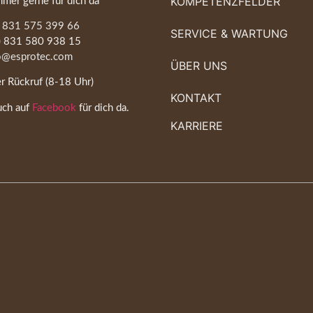
KOMPETENZFELDER
mmer gerne für dich da
) 831 575 399 66
SERVICE & WARTUNG
0) 831 580 938 15
o@esprotec.com
ÜBER UNS
r Rückruf (8-18 Uhr)
KONTAKT
uch auf
Facebook
für dich da.
KARRIERE