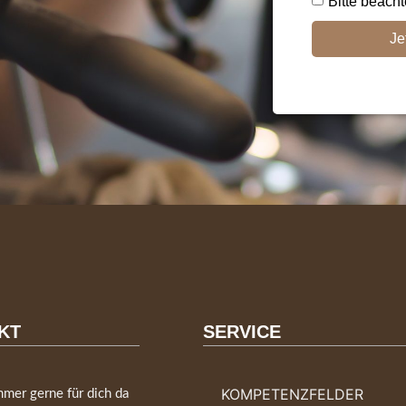
Bitte beach
Je
KT
SERVICE
KOMPETENZFELDER
mmer gerne für dich da