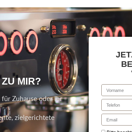
JET
B
ZU MIR?
 für Zuhause oder Ihr
nte, zielgerichtete