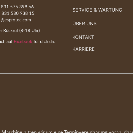
) 831 575 399 66
SERVICE & WARTUNG
0) 831 580 938 15
o@esprotec.com
ÜBER UNS
r Rückruf (8-18 Uhr)
KONTAKT
uch auf
Facebook
für dich da.
KARRIERE
 Maschine bitten wir um eine Terminvereinbarung vorab, da w