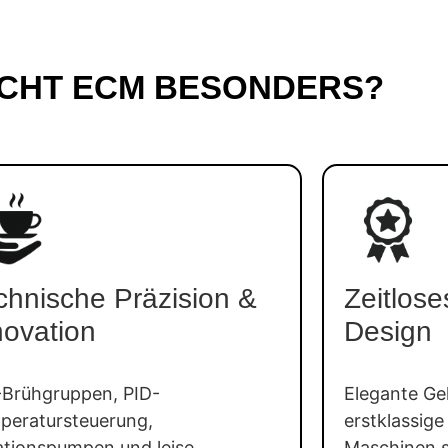
CHT ECM BESONDERS?
chnische Präzision &
Zeitlose
novation
Design
-Brühgruppen, PID-
Elegante Ge
peratursteuerung,
erstklassig
ationspumpen und leise
Maschinen s