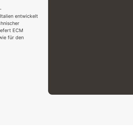
-
talien entwickelt
chnischer
liefert ECM
ie für den