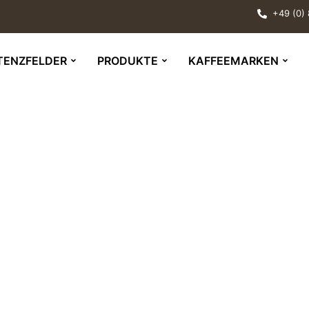
+49 (0)
TENZFELDER
PRODUKTE
KAFFEEMARKEN
stahl für wahre Esp