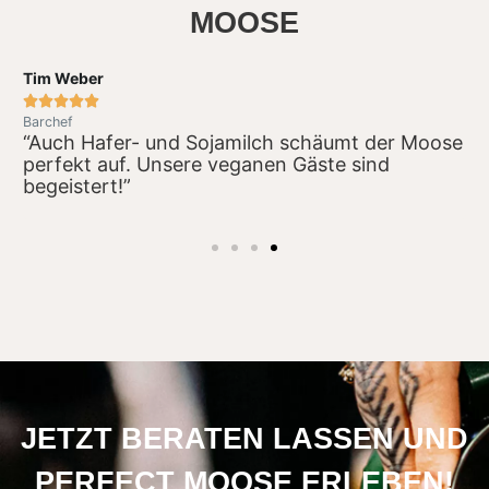
MOOSE
Tim Weber
A





Barchef
B
t
“Auch Hafer- und Sojamilch schäumt der Moose
“
perfekt auf. Unsere veganen Gäste sind
M
begeistert!”
M
JETZT BERATEN LASSEN UND
PERFECT MOOSE ERLEBEN!