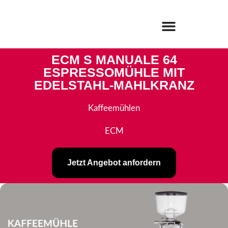
ECM S MANUALE 64
ESPRESSOMÜHLE MIT
EDELSTAHL-MAHLKRANZ
Kaffeemühlen
ECM
Jetzt Angebot anfordern