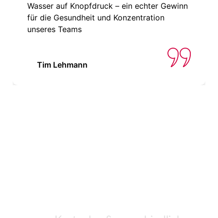
Wasser auf Knopfdruck – ein echter Gewinn
für die Gesundheit und Konzentration
unseres Teams
Tim Lehmann
SIE MÖCHTEN MEHR ÜBER
DIE S MANUALE 64
ESPRESSOMÜHLE MIT
EDELSTAHL-MAHLKRANZ
ERFAHREN?